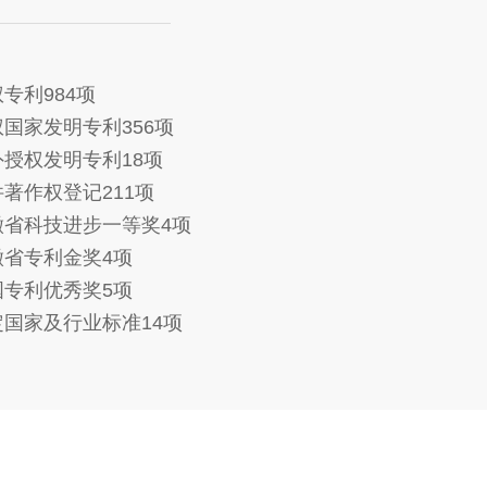
专利984项
国家发明专利356项
外授权发明专利18项
著作权登记211项
徽省科技进步一等奖4项
徽省专利金奖4项
国专利优秀奖5项
定国家及行业标准14项