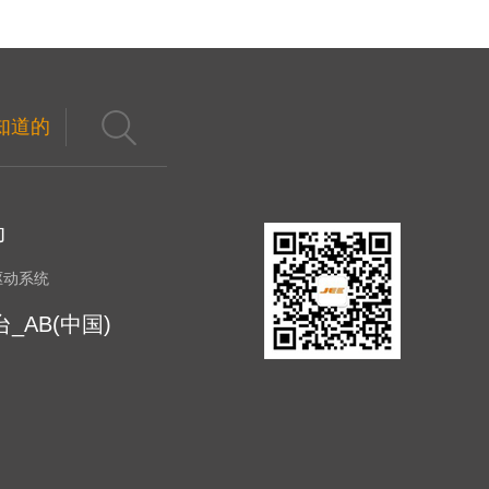
动
驱动系统
_AB(中国)