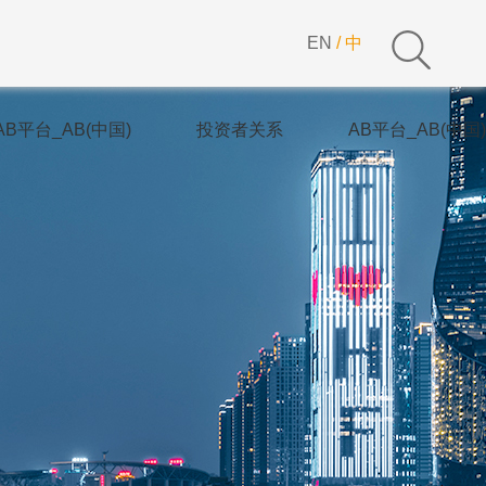
EN
/
中
B平台_AB(中国)
投资者关系
AB平台_AB(中国)