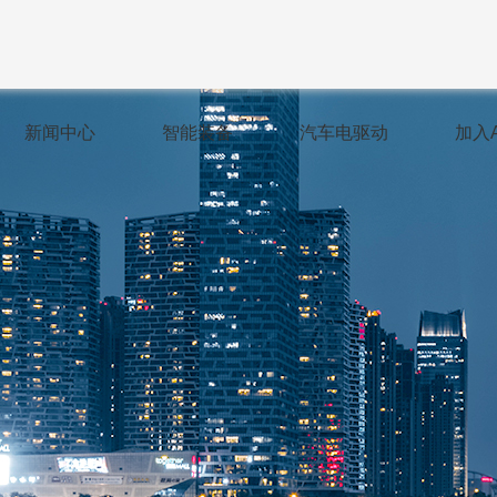
新闻中心
智能装备
汽车电驱动
加入A