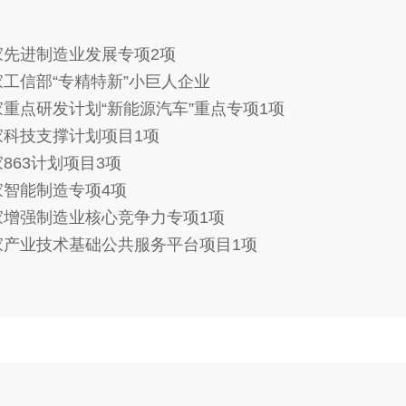
家先进制造业发展专项2项
家工信部“专精特新”小巨人企业
家重点研发计划“新能源汽车”重点专项1项
家科技支撑计划项目1项
863计划项目3项
家智能制造专项4项
家增强制造业核心竞争力专项1项
家产业技术基础公共服务平台项目1项