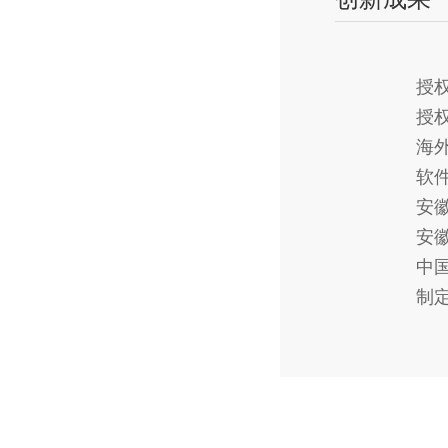
授权
授权
海
软件
安
安
中
制