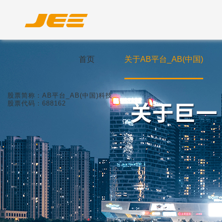
首页
关于AB平台_AB(中国)
股票简称：AB平台_AB(中国)科技
股票代码：688162