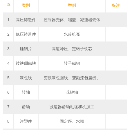
序
类别
举例
备注
1
高压铸造件
控制器壳体、端盖、减速器壳体
2
低压铸造件
水冷机壳
3
硅钢片
高速冲压、定转子铁芯
4
钕铁硼磁铁
转子磁钢
5
漆包线
变频漆包圆线、变频漆包扁线、
6
转轴
花键轴
7
齿轴
减速器齿轴毛坯和机加工
8
注塑件
固定座、水嘴