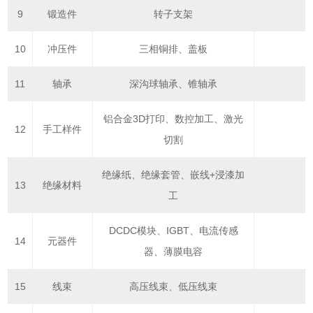
9
锻造件
转子支架
10
冲压件
三相铜排、盖板
11
轴承
深沟球轴承、锥轴承
铝合金3D打印、数控加工、激光
12
手工样件
切割
绝缘纸、绝缘套管、嵌线+浸漆加
13
绝缘材料
工
DCDC模块、IGBT、电流传感
14
元器件
器、薄膜电容
15
线束
高压线束、低压线束