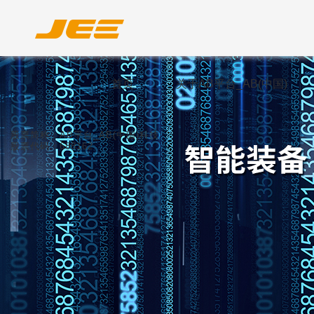
首页
关于AB平台_AB(中国)
股票简称：AB平台_AB(中国)科技
股票代码：688162