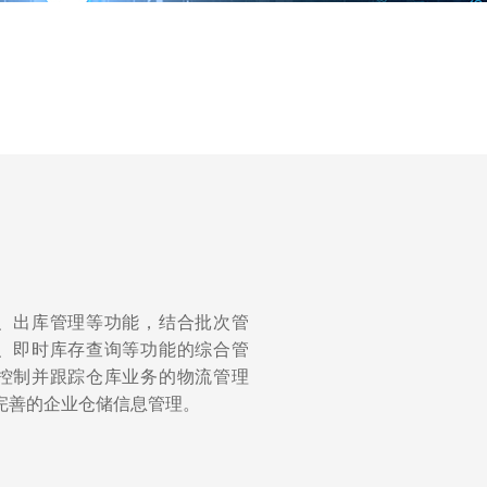
、出库管理等功能，结合批次管
、即时库存查询等功能的综合管
控制并跟踪仓库业务的物流管理
完善的企业仓储信息管理。