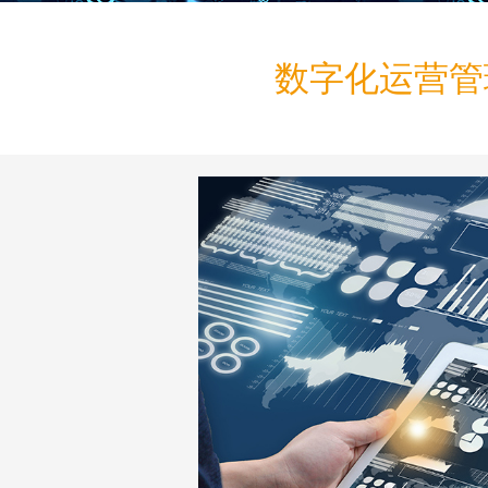
数字化运营管