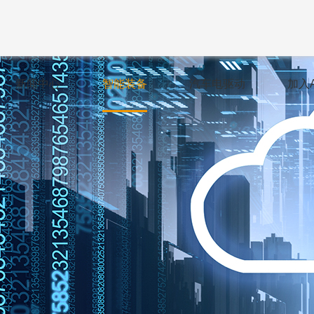
新闻中心
智能装备
汽车电驱动
加入A