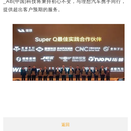
_AB(中国)科技将秉持初心不变，与理想汽车携手同行，
提供超出客户预期的服务。
返回