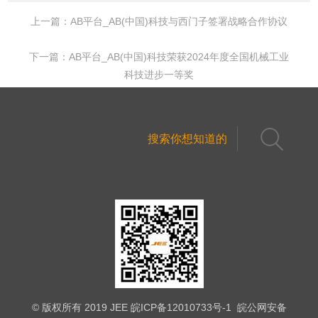
上一篇：AB平台_AB(中国)科技与西门子签署战略合作协议
下一篇：AB平台_AB(中国)科技荣获2024年度全国机械工业
科技进步一等奖
© 版权所有 2019 JEE
皖ICP备12010733号-1
皖公网安备